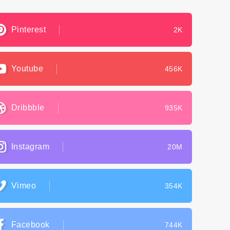
Pinterest
2K
Youtube
456K
Dribbble
935K
Instagram
20M
Vimeo
354K
Facebook
744K