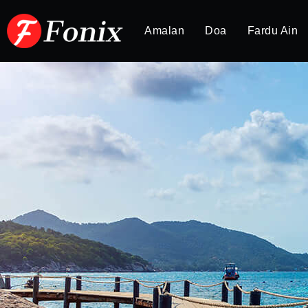
Amalan
Doa
Fardu Ain
FEQAH
Feqah: Ilmu Hukum Syaria
Pkms_jiwa
29/12/2023
Feqah adalah ilmu yang mempelajari hukum-h