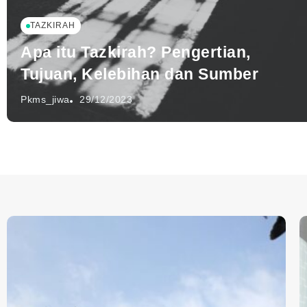
TAZKIRAH
Apa itu Tazkirah? Pengertian,
Tujuan, Kelebihan dan Sumber
Pkms_jiwa
29/12/2023