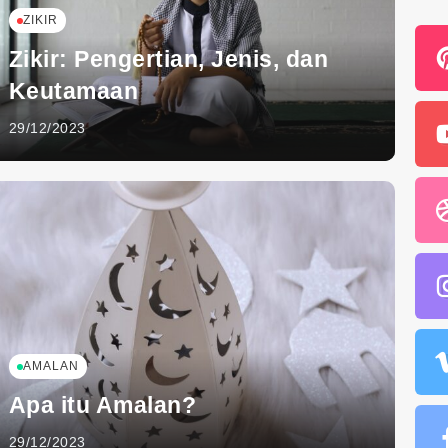
ZIKIR
Zikir: Pengertian, Jenis, dan
Keutamaan
29/12/2023
AMALAN
Apa itu Amalan?
29/12/2023