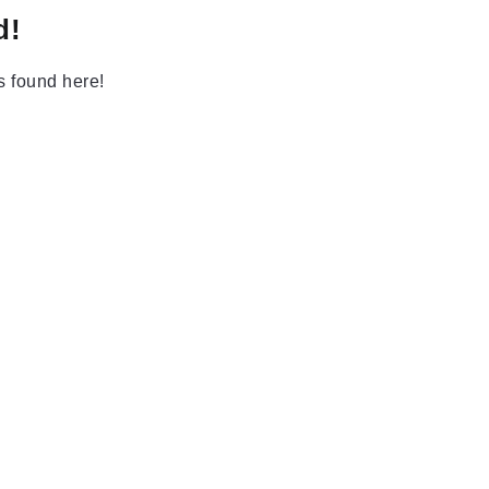
d!
as found here!