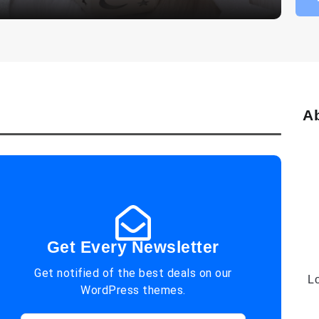
A
Get Every Newsletter
Get notified of the best deals on our
Lo
WordPress themes.