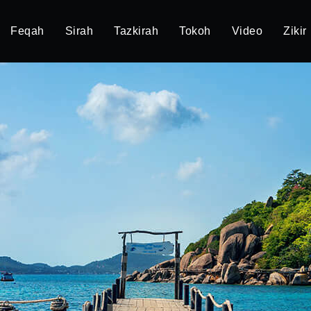
Feqah
Sirah
Tazkirah
Tokoh
Video
Zikir
h Islam
ukum syariah Islam yang harus dijalankan