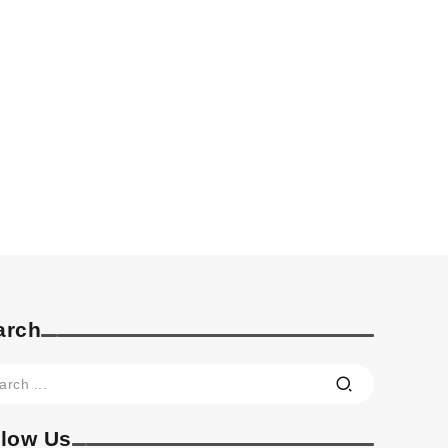
arch
llow Us