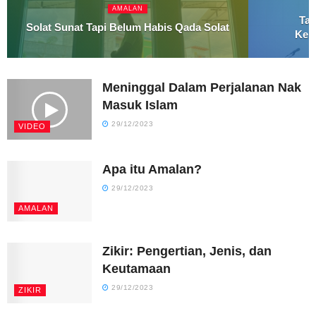
AMALAN
Tab
Solat Sunat Tapi Belum Habis Qada Solat
Kel
Meninggal Dalam Perjalanan Nak
Masuk Islam
29/12/2023
VIDEO
Apa itu Amalan?
29/12/2023
AMALAN
Zikir: Pengertian, Jenis, dan
Keutamaan
29/12/2023
ZIKIR