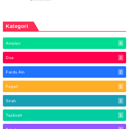
Kategori
Amalan
4
Doa
2
Fardu Ain
2
Feqah
1
Sirah
1
Tazkirah
1