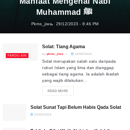
Manfaat Mengenal Nabi
Muhammad ﷺ
Pkms_jiwa
29/12/2023
- 8:46 PM
Solat: Tiang Agama
by
pkms_jiwa
19/06/2024
FARDU AIN
Solat merupakan salah satu daripada
rukun Islam yang lima dan dianggap
sebagai tiang agama. Ia adalah ibadah
yang wajib dilakukan...
READ MORE
Solat Sunat Tapi Belum Habis Qada Solat
22/02/2024