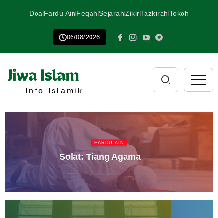
Doa
Fardu Ain
Feqah
Sejarah
Zikir
Tazkirah
Tokoh
06/08/2026
Info Islamik
FARDU AIN
Solat: Tiang Agama