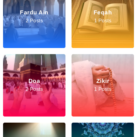
Fardu Ain
Feqah
2 Posts
1 Posts
Doa
Zikir
2 Posts
1 Posts