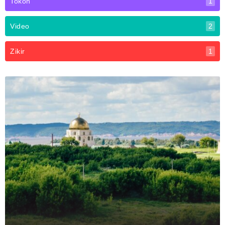
Tokoh
1
Video
2
Zikir
1