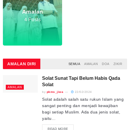
Amalan
4 Posts
AMALAN
DIRI
SEMUA
AMALAN
DOA
ZIKIR
Solat Sunat Tapi Belum Habis Qada
Solat
AMALAN
by
pkms_jiwa
22/02/2024
Solat adalah salah satu rukun Islam yang
sangat penting dan menjadi kewajiban
bagi setiap Muslim. Ada dua jenis solat,
yaitu...
READ MORE