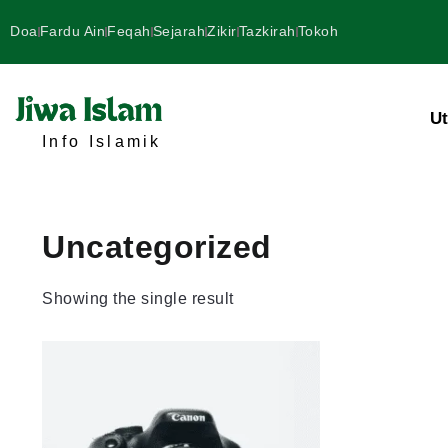
Doa
Fardu Ain
Feqah
Sejarah
Zikir
Tazkirah
Tokoh
U
Info Islamik
Uncategorized
Showing the single result