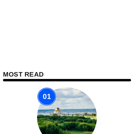
TAZKIRAH
Apa itu Tazkirah? Pengertian,
Tujuan, Kelebihan dan Sumber
Pkms_jiwa
304 Views
2 Min Read
MOST READ