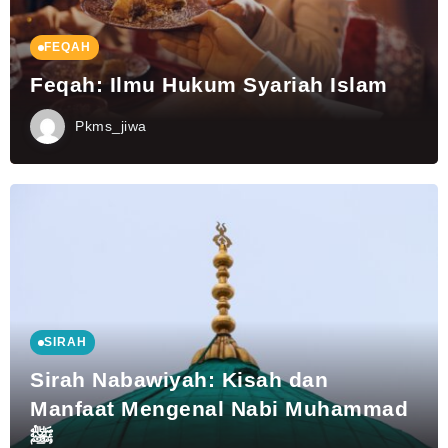
FEQAH
Feqah: Ilmu Hukum Syariah Islam
Pkms_jiwa
SIRAH
Sirah Nabawiyah: Kisah dan
Manfaat Mengenal Nabi Muhammad
ﷺ