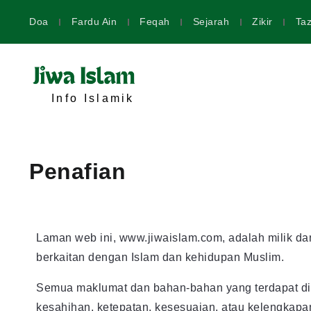
Doa
Fardu Ain
Feqah
Sejarah
Zikir
Taz
Info Islamik
Penafian
Laman web ini, www.jiwaislam.com, adalah milik d
berkaitan dengan Islam dan kehidupan Muslim.
Semua maklumat dan bahan-bahan yang terdapat di l
kesahihan, ketepatan, kesesuaian, atau kelengkap